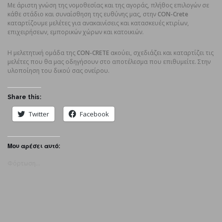
Με άριστη γνώση της νομοθεσίας και της αγοράς, πλήθος επιλογών σε
κάθε στάδιο και συναίσθηση της ευθύνης μας, στην
CON-Crete
καταρτίζουμε μελέτες για ανακαινίσεις και κατασκευές κτιρίων,
επιχειρήσεων, εμπορικών χώρων και κατοικιών.
Η μελετητική ομάδα της
CON-CRETE
ακούει, σχεδιάζει και καταρτίζει τις
μελέτες που θα μας οδηγήσουν στο αποτέλεσμα που επιθυμείτε. Στην
υλοποίηση του δικού σας ονείρου.
Share this:
Twitter
Facebook
Μου αρέσει αυτό:
Φόρτωση...